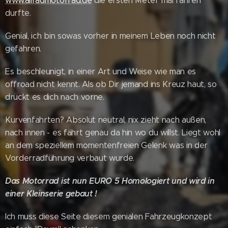
www.allradmotorrad.de
die ersten Meter mal fahren
durfte.
Genial, ich bin sowas vorher in meinem Leben noch nicht
gefahren.
Es beschleunigt, in einer Art und Weise wie man es
offroad nicht kennt. Als ob Dir jemand ins Kreuz haut, so
drückt es dich nach vorne.
Kurvenfahrten? Absolut neutral, nix zieht nach außen,
nach innen - es fährt genau da hin wo du willst. Liegt wohl
an dem speziellem momentenfreien Gelenk was in der
Vorderradführung verbaut wurde.
Das Motorrad ist nun EURO 5 Homologiert und wird in
einer Kleinserie gebaut !
Ich muss diese Seite diesem genialen Fahrzeugkonzept