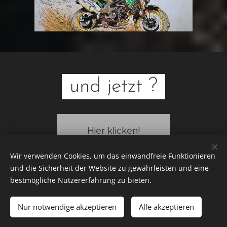
und jetzt ?
Hier klicken!
Wir verwenden Cookies, um das einwandfreie Funktionieren
und die Sicherheit der Website zu gewährleisten und eine
bestmögliche Nutzererfahrung zu bieten.
Ballerrosso UG (haftungsbeschränkt), 85253
Kleinberghofen, +49(0)17697678427 zw.18-20 Uhr
Nur notwendige akzeptieren
Alle akzeptieren
Motorradreiseveranstalter
Cookies