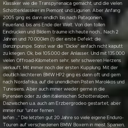
Klassiker wie die Transpyrenaica gemacht, und die vielen
Schotterklassiker im Piemont und Ligurien. Aber Anfang
2005 ging es dann endlich bis nach Patagonien,
Feuerland, bis ans Ende der Welt. Von den tollen
Eindrücken und Bildern träume ich heute noch... Nach 2
Jahren und 70.000km (!) der erste Defekt: die
Benzinpumpe. Sonst war die "Dicke" einfach nicht kaputt
zu kriegen. Ok, bei 105.000 der Anlasser. Und mit 135.000
vielen Offroad-Kilometern sehr, sehr schweren Herzens
verkauft. Mit immer noch der ersten Kupplung. Mit der
deutlich leichteren BMW HP2 ging es dann oft und gern
nach Nordafrika, auf die unendlichen Pisten Marokkos und
Tunesiens. Aber auch immer wieder gerne in die
Pyrenäen oder zu den italienischen Schotteralpen.
Dazwischen u.a. auch am Erzbergrodeo gestartet, aber
immer nur "unter fernen
liefen ..." Die letzten gut 20 Jahre so viele eigene Enduro-
Touren auf verschiedenen BMW Boxern in meist Spanien,