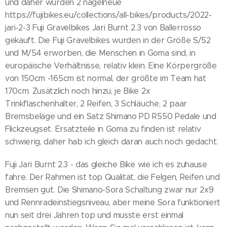
und daher wurden 2 nagelneue
https://fujibikes.eu/collections/all-bikes/products/2022-
jari-2-3 Fuji Gravelbikes Jari Burnt 2.3 von Ballerrosso
gekauft. Die Fuji Gravelbikes wurden in der Größe S/52
und M/54 erworben, die Menschen in Goma sind, in
europäische Verhältnisse, relativ klein. Eine Körpergröße
von 150cm -165cm ist normal, der größte im Team hat
170cm. Zusätzlich noch hinzu, je Bike 2x
Trinkflaschenhalter, 2 Reifen, 3 Schläuche, 2 paar
Bremsbeläge und ein Satz Shimano PD R550 Pedale und
Flickzeugset. Ersatzteile in Goma zu finden ist relativ
schwierig, daher hab ich gleich daran auch noch gedacht.
Fuji Jari Burnt 2.3 - das gleiche Bike wie ich es zuhause
fahre. Der Rahmen ist top Qualität, die Felgen, Reifen und
Bremsen gut. Die Shimano-Sora Schaltung zwar nur 2x9
und Rennradeinstiegsniveau, aber meine Sora funktioniert
nun seit drei Jahren top und musste erst einmal