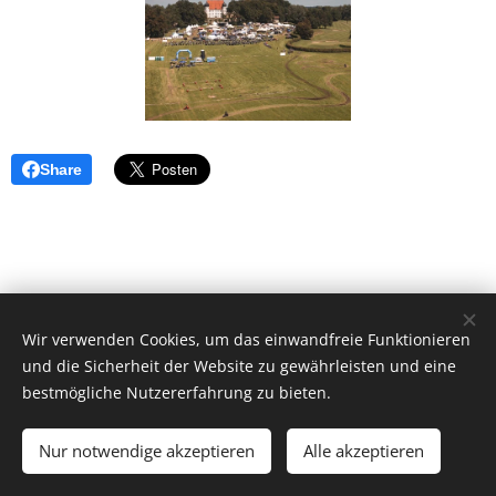
Share
Wir verwenden Cookies, um das einwandfreie Funktionieren
und die Sicherheit der Website zu gewährleisten und eine
bestmögliche Nutzererfahrung zu bieten.
Ballerrosso UG (haftungsbeschränkt), 85253
Kleinberghofen, +49(0)17697678427 zw.18-20 Uhr
Nur notwendige akzeptieren
Alle akzeptieren
Motorradreiseveranstalter
Cookies