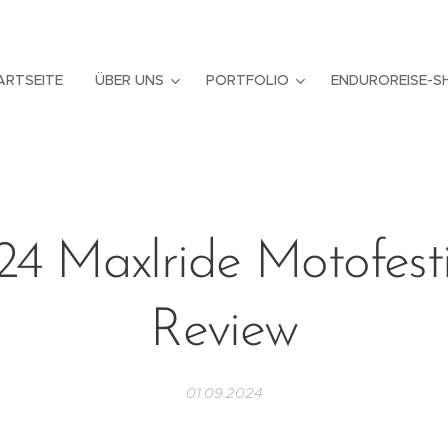
ARTSEITE
ÜBER UNS
PORTFOLIO
ENDUROREISE-S
24 Maxlride Motofesti
Review
01.09.2024