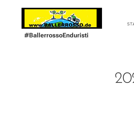
ST
#BallerrossoEnduristi
20