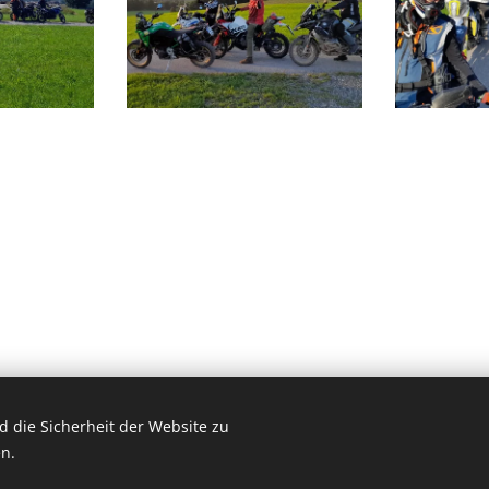
 die Sicherheit der Website zu
UG (haftungsbeschränkt), 85253 Kleinberghofen, +49(0)17697678427
n.
Motorradreiseveranstalter
Cookies