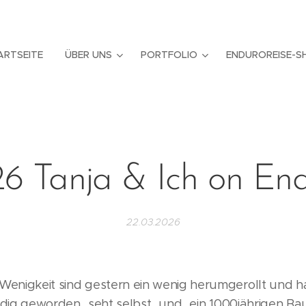
ARTSEITE
ÜBER UNS
PORTFOLIO
ENDUROREISE-S
6 Tanja & Ich on En
22.03.2026
 Wenigkeit sind gestern ein wenig herumgerollt und 
ndig geworden...seht selbst...und...ein 1000jährigen 