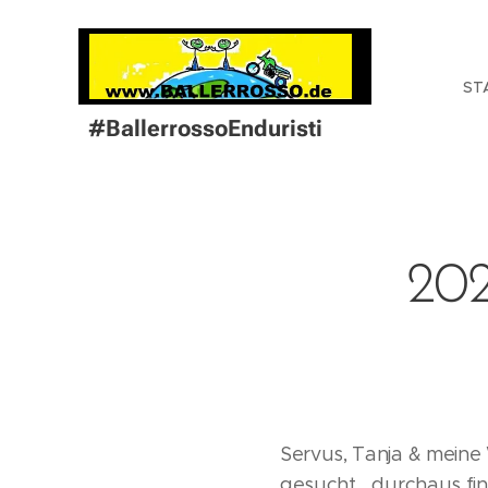
ST
#BallerrossoEnduristi
202
Servus, Tanja & meine
gesucht....durchaus fi