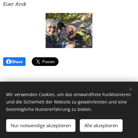
Euer Andi
Share
Wir verwenden Cookies, um das einwandfreie Funktionieren
und die Sicherheit der Website zu gewährleisten und eine
bestmögliche Nutzererfahrung zu bieten.
Ballerrosso UG (haftungsbeschränkt), 85253
Kleinberghofen, +49(0)17697678427 zw.18-20 Uhr
Nur notwendige akzeptieren
Alle akzeptieren
Motorradreiseveranstalter
Cookies