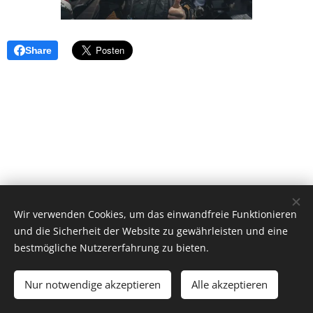
Share
Wir verwenden Cookies, um das einwandfreie Funktionieren
und die Sicherheit der Website zu gewährleisten und eine
bestmögliche Nutzererfahrung zu bieten.
Ballerrosso UG (haftungsbeschränkt), 85253
Kleinberghofen, +49(0)17697678427 zw.18-20 Uhr
Nur notwendige akzeptieren
Alle akzeptieren
Motorradreiseveranstalter
Cookies