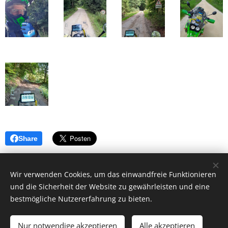
Share
Wir verwenden Cookies, um das einwandfreie Funktionieren
und die Sicherheit der Website zu gewährleisten und eine
bestmögliche Nutzererfahrung zu bieten.
Ballerrosso UG (haftungsbeschränkt), 85253
Kleinberghofen, +49(0)17697678427 zw.18-20 Uhr
Nur notwendige akzeptieren
Alle akzeptieren