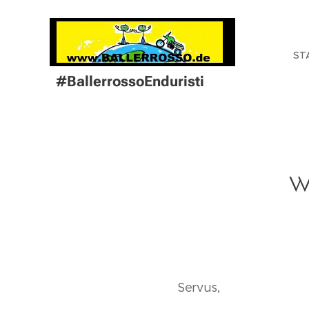
ST
#BallerrossoEnduristi
w
Servus,