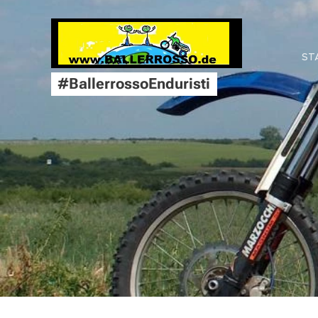
ST
#BallerrossoEnduristi