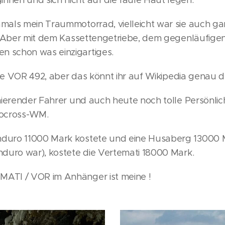
nnen und sich nicht auf die faule Haut legen.
mals mein Traummotorrad, vielleicht war sie auch gar
n. Aber mit dem Kassettengetriebe, dem gegenläufige
 schon was einzigartiges.
eine VOR 492, aber das könnt ihr auf Wikipedia genau 
inierender Fahrer und auch heute noch tolle Persönlic
tocross-WM.
duro 11000 Mark kostete und eine Husaberg 13000 M
nduro war), kostete die Vertemati 18000 Mark.
ATI / VOR im Anhänger ist meine !