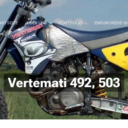
ARTSEITE
ÜBER UNS
PORTFOLIO
ENDUROREISE-S
Vertemati 492, 503