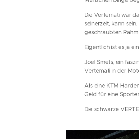
Menschen Dinge begi
Die Vertemati war da
seinerzeit, kann sei
geschraubten Rahmen
Eigentlich ist es ja 
Joel Smets, ein fasz
Vertemati in der Mo
Als eine KTM Harden
Geld für eine Sporte
Die schwarze VERTEM