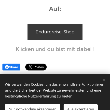
Auf:
Enduroreise-Shop
Klicken und du bist mit dabei !
Share
Wir verwenden Cookies, um das einwandfreie Funktionieren
und die Sicherheit der Website zu gewährleisten und eine
bestmögliche Nutzererfahrung zu bieten.
Ballerrosso UG (haftungsbeschränkt), 85253
Kleinberghofen, +49(0)17697678427 zw.18-20 Uhr
Nur notwendige akzeptieren
Alle akzeptieren