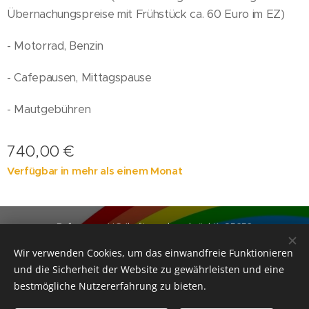
Übernachungspreise mit Frühstück ca. 60 Euro im EZ)
- Motorrad, Benzin
- Cafepausen, Mittagspause
- Mautgebühren
740,00
€
Verfügbar in mehr als einem Monat
Ballerrosso UG (haftungsbeschränkt), 85253
Kleinberghofen, +49(0)17697678427 zw.18-20 Uhr
Wir verwenden Cookies, um das einwandfreie Funktionieren
Motorradreiseveranstalter
Cookies
und die Sicherheit der Website zu gewährleisten und eine
bestmögliche Nutzererfahrung zu bieten.